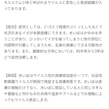
モルスクム小体と呼ばれるウイルスと変性した表皮組織が入
っております。
【症状】症状としては、1～5ミリ程度のぷくっとした丸くて
光沢のあるイボが多数皮膚にできます。水いぼはかゆみを伴
うことがあり、ひっかいてイボを破ってしまうと他の部位に
内容物が付着してしまうため、全身の皮膚にできる可能性が
あります。また、健康的な子供においては、約半年から3年ほ
どで自然治癒します。
【原因】水いぼはウイルス性の皮膚感染症の一つで、伝染性
軟属腫ウイルスが原因で発症する皮膚疾患です。水いぼは皮
膚の接触だけでなく、水いぼに感染している人と同じタオル
や食器など何かものの共用や温泉やプールなどでの接触によ
ってもウイルス感染します。