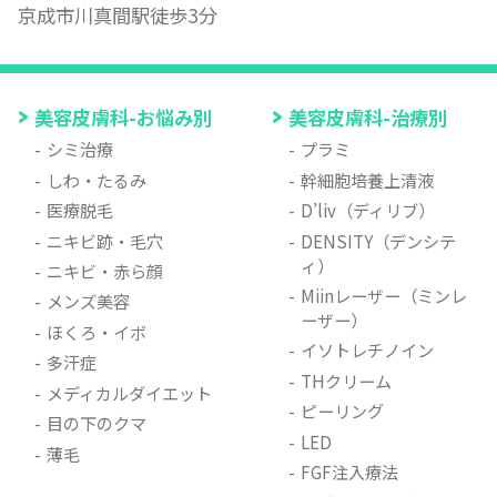
京成市川真間駅徒歩3分
美容皮膚科-お悩み別
美容皮膚科-治療別
シミ治療
プラミ
しわ・たるみ
幹細胞培養上清液
医療脱毛
D’liv（ディリブ）
ニキビ跡・毛穴
DENSITY（デンシテ
ィ）
ニキビ・赤ら顔
Miinレーザー（ミンレ
メンズ美容
ーザー）
ほくろ・イボ
イソトレチノイン
多汗症
THクリーム
メディカルダイエット
ピーリング
目の下のクマ
LED
薄毛
FGF注入療法