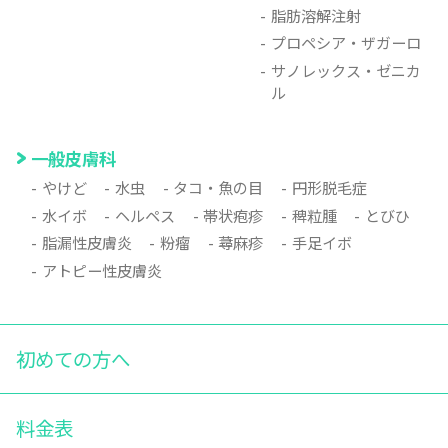
脂肪溶解注射
プロペシア・ザガーロ
サノレックス・ゼニカ
ル
一般皮膚科
やけど
水虫
タコ・魚の目
円形脱毛症
水イボ
ヘルペス
帯状疱疹
稗粒腫
とびひ
脂漏性皮膚炎
粉瘤
蕁麻疹
手足イボ
アトピー性皮膚炎
初めての方へ
料金表