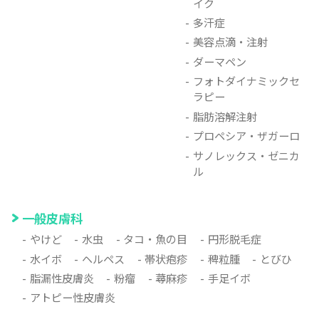
イク
多汗症
美容点滴・注射
ダーマペン
フォトダイナミックセ
ラピー
脂肪溶解注射
プロペシア・ザガーロ
サノレックス・ゼニカ
ル
一般皮膚科
やけど
水虫
タコ・魚の目
円形脱毛症
水イボ
ヘルペス
帯状疱疹
稗粒腫
とびひ
脂漏性皮膚炎
粉瘤
蕁麻疹
手足イボ
アトピー性皮膚炎