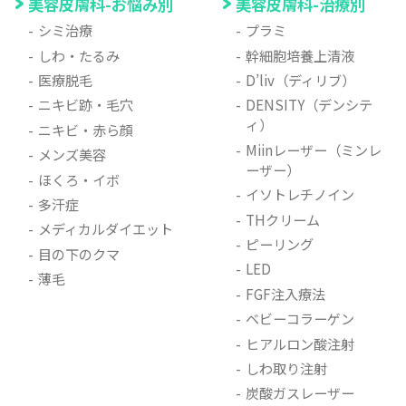
美容皮膚科-お悩み別
美容皮膚科-治療別
シミ治療
プラミ
しわ・たるみ
幹細胞培養上清液
医療脱毛
D’liv（ディリブ）
ニキビ跡・毛穴
DENSITY（デンシテ
ィ）
ニキビ・赤ら顔
Miinレーザー（ミンレ
メンズ美容
ーザー）
ほくろ・イボ
イソトレチノイン
多汗症
THクリーム
メディカルダイエット
ピーリング
目の下のクマ
LED
薄毛
FGF注入療法
ベビーコラーゲン
ヒアルロン酸注射
しわ取り注射
炭酸ガスレーザー