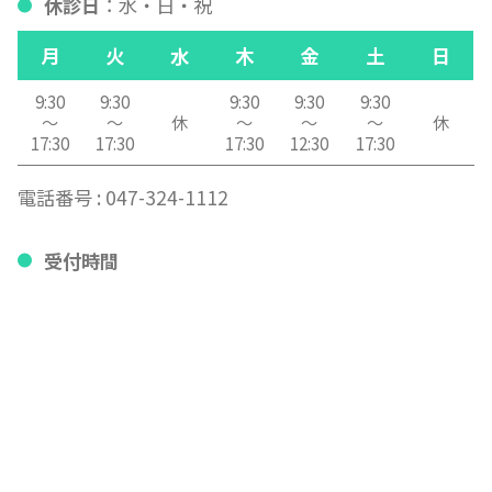
休診日
：水・日・祝
月
火
水
木
金
土
日
9:30
9:30
9:30
9:30
9:30
～
～
休
～
～
～
休
17:30
17:30
17:30
12:30
17:30
電話番号 :
047-324-1112
受付時間